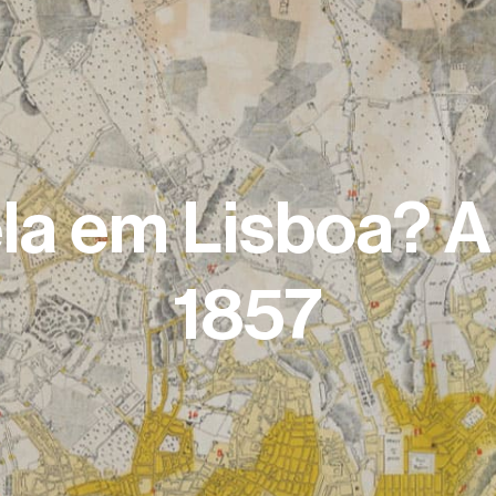
la em Lisboa? A
1857